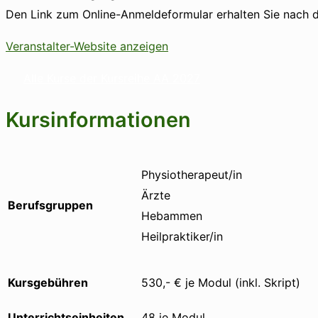
Den Link zum Online-Anmeldeformular erhalten Sie nach d
Veranstalter-Website anzeigen
Alle Kurse der Kursreihe AA 2027
Kursinformationen
Physiotherapeut/in
Ärzte
Berufsgruppen
Hebammen
Heilpraktiker/in
Kursgebühren
530,- € je Modul (inkl. Skript)
Unterrichtseinheiten
48 je Modul