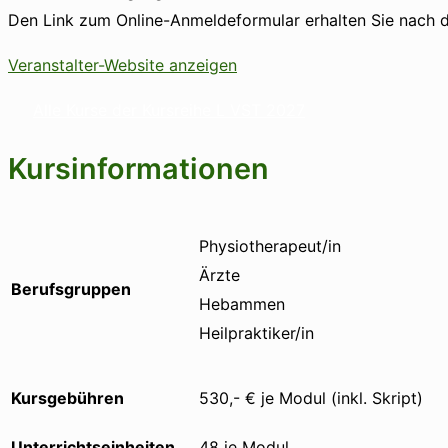
Den Link zum Online-Anmeldeformular erhalten Sie nach d
Veranstalter-Website anzeigen
Alle Kurse der Kursreihe L VST 2027
Kursinformationen
Physiotherapeut/in
Ärzte
Berufsgruppen
Hebammen
Heilpraktiker/in
Kursgebühren
530,- € je Modul (inkl. Skript)
Unterrichtseinheiten
48 je Modul