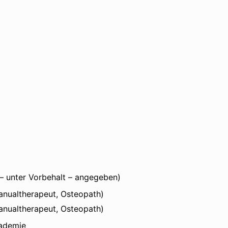
“ – unter Vorbehalt – angegeben)
anualtherapeut, Osteopath)
Manualtherapeut, Osteopath)
kademie