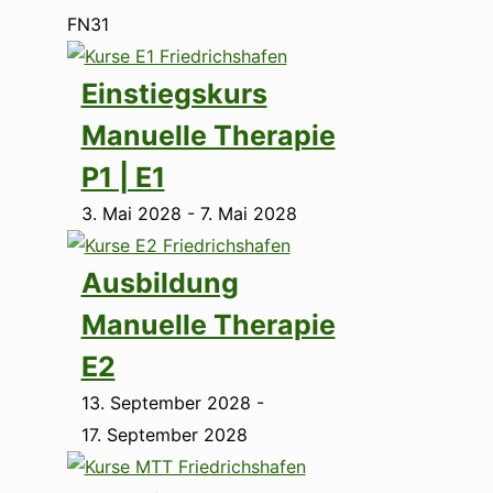
FN31
Ansichten-
List
Veranstaltung
Kurse
Einstiegskurs
Ansichten-
Navigation
of
Manuelle Therapie
Navigation
events
P1 | E1
in
3. Mai 2028
-
7. Mai 2028
Photo
View
Ausbildung
Manuelle Therapie
E2
13. September 2028
-
17. September 2028