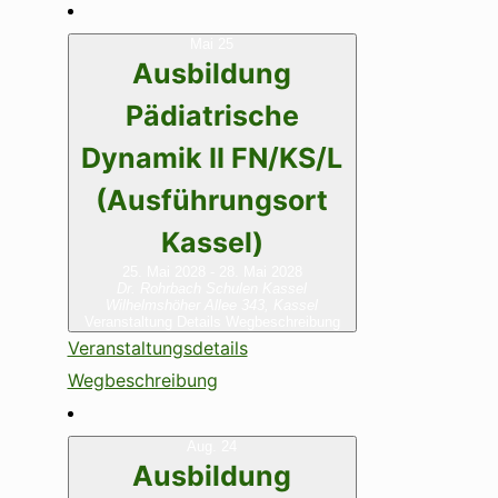
Mai
25
Ausbildung
Pädiatrische
Dynamik II FN/KS/L
(Ausführungsort
Kassel)
25. Mai 2028
-
28. Mai 2028
Dr. Rohrbach Schulen Kassel
Wilhelmshöher Allee 343, Kassel
Veranstaltung Details
Wegbeschreibung
Veranstaltungsdetails
Wegbeschreibung
Aug.
24
Ausbildung