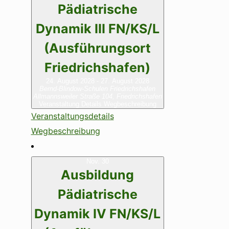
Pädiatrische
Dynamik III FN/KS/L
(Ausführungsort
Friedrichshafen)
24. August 2028
-
27. August 2028
Bernd-Blindow-Schulen Friedrichshafen
Allmannsweiler Straße 104, Friedrichshafen
Veranstaltung Details
Wegbeschreibung
Veranstaltungsdetails
Wegbeschreibung
Nov.
30
Ausbildung
Pädiatrische
Dynamik IV FN/KS/L