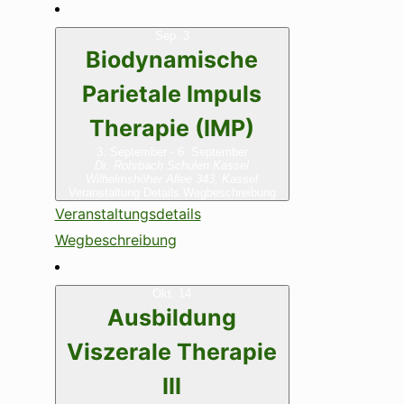
Sep.
3
Biodynamische
Parietale Impuls
Therapie (IMP)
3. September
-
6. September
Dr. Rohrbach Schulen Kassel
Wilhelmshöher Allee 343, Kassel
Veranstaltung Details
Wegbeschreibung
Veranstaltungsdetails
Wegbeschreibung
Okt.
14
Ausbildung
Viszerale Therapie
III